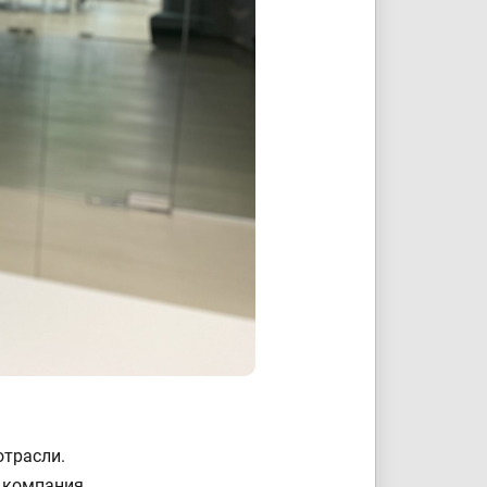
отрасли.
 компания