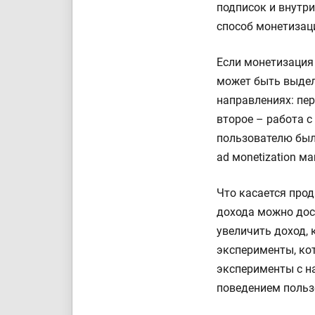
подписок и внутр
способ монетизаци
Если монетизация 
может быть выделе
направлениях: пе
второе – работа 
пользователю был
ad мonetization м
Что касается прод
дохода можно дос
увеличить доход, 
эксперименты, ко
эксперименты с н
поведением польз