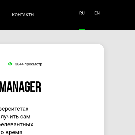
RU
EN
КОНТАКТЫ
3844
просмотр
 manager
верситетах
лучить сам,
 релевантных
во время