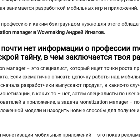
ая занимается разработкой мобильных игр и приложений.
в профессию и каким бэкграундом нужно для этого облада
ation manager в Wowmaking Андрей Игнатов.
 почти нет информации о профессии mo
скрой тайну, в чем заключается твоя ра
ion мanager – это специалист, который ищет точки роста 
кта. Если схематично описать цепочку работы над мобил
 сначала разработчики выпускают продукт, в каких-то слу
онетизации, в каких-то – нет, затем специалисты по user ac
вателей в приложение, а задача мonetization мanager – 
ложенной модели и находить новые способы для получени
 монетизации мобильных приложений – это показ реклам