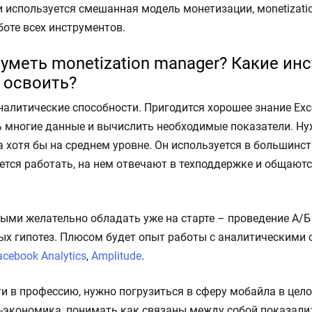
 используется смешанная модель монетизации, мonetizati
боте всех инструментов.
уметь monetization manager? Какие ин
 освоить?
алитические способности. Пригодится хорошее знание Exce
 многие данные и вычислить необходимые показатели. Ну
 хотя бы на среднем уровне. Он используется в большинст
ется работать, на нем отвечают в техподдержке и общают
ыми желательно обладать уже на старте – проведение А/Б
ых гипотез. Плюсом будет опыт работы с аналитическими 
acebook Analytics
,
Amplitude
.
ти в профессию, нужно погрузиться в сферу мобайла в цело
it-экономика, понимать как связаны между собой показали: C