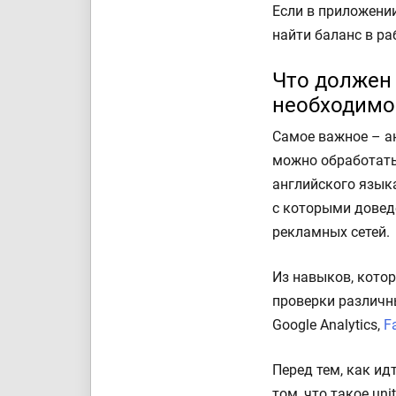
Если в приложении
найти баланс в ра
Что должен 
необходимо
Самое важное – ан
можно обработать
английского языка
с которыми довед
рекламных сетей.
Из навыков, котор
проверки различн
Google Analytics,
F
Перед тем, как ид
том, что такое un