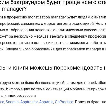
им бэкграундом будет проще всего ст
n manager?
ти в профессию monetization manager будет людям с анал
профессий, связанных с маркетингом и экономикой. Но это
имо от образования человек с аналитическими способност
ожет за несколько месяцев въехать в специфику профессии
ересно копаться в данных и искать зависимости, работать
ты. Специального образования для monetization manager в
рсы и книги можешь порекомендовать 
оторую можно было бы назвать учебником для monetization
ету. Информацию по теме монетизации мобильных прилож
азличных ресурсов и
rce
,
Soomla
,
Apptractor
,
AppAnie
,
GoPractice
. Полезно будет 