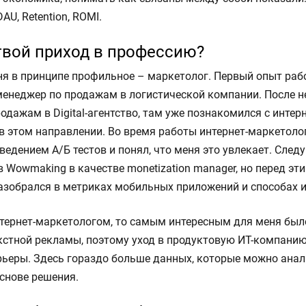
AU, Retention, ROMI.
твой приход в профессию?
ня в принципе профильное – маркетолог. Первый опыт раб
менеджер по продажам в логистической компании. После н
дажам в Digital-агентство, там уже познакомился с интер
в этом направлении. Во время работы интернет-маркетоло
ведением А/Б тестов и понял, что меня это увлекает. Сл
в Wowmaking в качестве monetization manager, но перед эти
азобрался в метриках мобильных приложений и способах и
нтернет-маркетологом, то самым интересным для меня был
кстной рекламы, поэтому уход в продуктовую ИТ-компани
ьеры. Здесь гораздо больше данных, которые можно анал
снове решения.