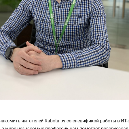
акомить читателей Rabota.by cо спецификой работы в ИТ-
 в мире незнакомых профессий нам помогает белорусская