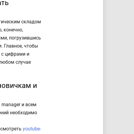
ать
итическим складом
, конечно,
ями, погрузившись
. Главное, чтобы
 с цифрами и
 любом случае
новичкам и
 manager и всем
ений необходимо
посмотреть
youtube-