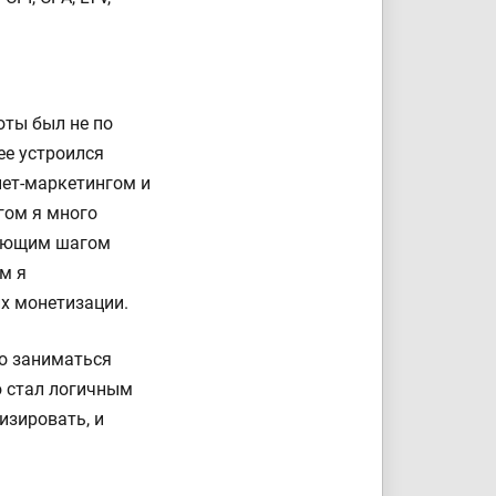
оты был не по
ее устроился
нет-маркетингом и
гом я много
едующим шагом
м я
х монетизации.
о заниматься
ю стал логичным
изировать, и