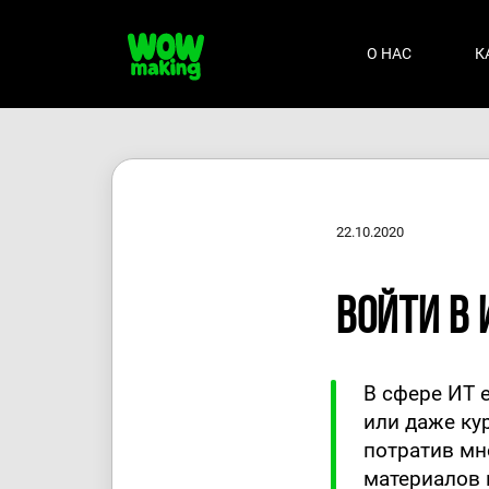
О НАС
К
22.10.2020
Войти в 
В сфере ИТ е
или даже ку
потратив мн
материалов 