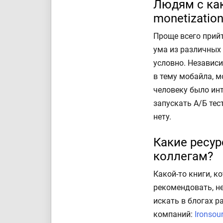
Людям с как
monetizatio
Проще всего прий
ума из различных 
условно. Независ
в тему мобайла, м
человеку было инт
запускать А/Б тес
нету.
Какие ресу
коллегам?
Какой-то книги, к
рекомендовать, н
искать в блогах р
компаний:
Ironsou