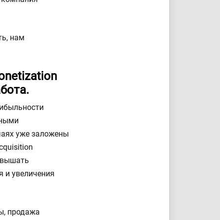
ть, нам
netization
бота.
прибыльности
ьными
чаях уже заложены
quisition
повышать
я и увеличения
ы, продажа