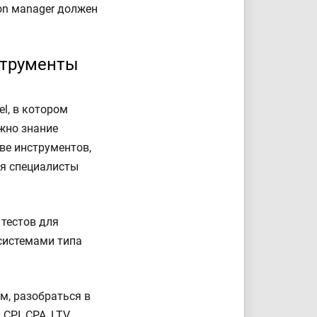
on мanager должен
струменты
l, в котором
жно знание
ве инструментов,
ся специалисты
 тестов для
системами типа
м, разобраться в
PI, CPA, LTV,