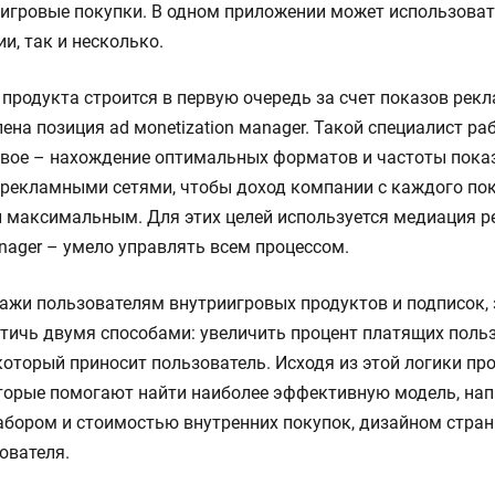
иигровые покупки. В одном приложении может использоват
и, так и несколько.
продукта строится в первую очередь за счет показов рек
на позиция ad мonetization мanager. Такой специалист раб
рвое – нахождение оптимальных форматов и частоты пока
с рекламными сетями, чтобы доход компании с каждого по
 максимальным. Для этих целей используется медиация р
anager – умело управлять всем процессом.
ажи пользователям внутриигровых продуктов и подписок, 
тичь двумя способами: увеличить процент платящих польз
который приносит пользователь. Исходя из этой логики пр
торые помогают найти наиболее эффективную модель, нап
абором и стоимостью внутренних покупок, дизайном стран
ователя.