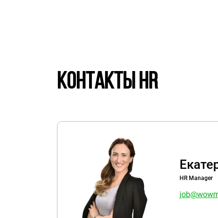
Контакты HR
Екате
HR Manager
job@wowma