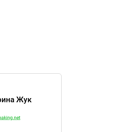
рина Жук
king.net