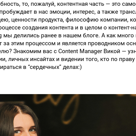
бность, то, пожалуй, контентная часть — это сам
пробуждает в нас эмоции, интерес, а также тран
ею, ценности продукта, философию компании, ко
процессе создания контента и в целом о контент-
 мы делились ранее в нашем блоге. А как много
оит за этим процессом и является проводником ос
елю? Знакомим вас с Сontent Manager Викой — узн
ии, личных инсайтах и видении того, кто по прав
ираться в “сердечных” делах:)