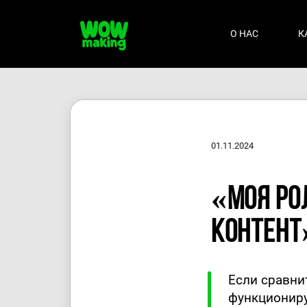
О НАС
К
01.11.2024
«Моя ро
контент
Если сравни
функциониру