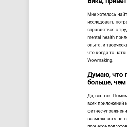
Вика, привет
Мне хотелось найт
исследовать потр
справляться с тру
mental health при
опыта, и творческ
что когда-то наткн
Wowmaking.
Думаю, что 
больше, чем 
Да, все так. Поми
всех приложений 
фитнес-упражнений
возможность не то
процессе подготов