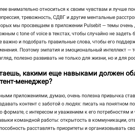
олее внимательно относиться к своим чувствам и лучше по
епрессия, тревожность, СДВГ и другие ментальные расстро
торых мы просвещаем в приложении Pulsebit — темы очень 
жным с tone of voice в текстах, чтобы случайно не задеть
е важно и подобрать правильные слова, чтобы его поддер
менения. Поэтому эмпатия и эмоциональный интеллект — те
згляд, полезно развивать не только для жизни, но и для ро
итаешь, какими еще навыками должен об
тент-менеджер?
ьными приложениями, думаю, очень полезна привычка став
здавать контент с заботой о людях: писать на понятном 
о формате, с интересом и уважением к его потребностям и 
авыки командной работы: открытость в коммуникации, отв
способность расставлять приоритеты и организовывать св