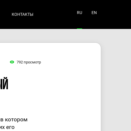
RU
EN
КОНТАКТЫ
792
просмотр
ый
 в котором
х его