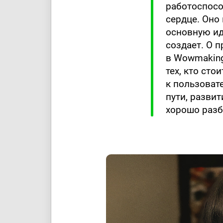
работоспосо
сердце. Оно 
основную ид
создает. О 
в Wowmaking
тех, кто ст
к пользоват
пути, развит
хорошо разб