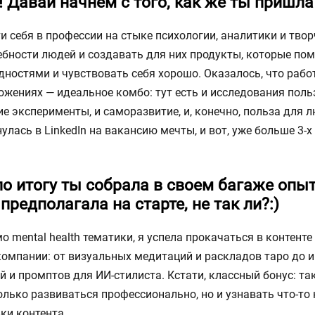
! Давай начнем с того, как же ты пришла
и себя в профессии на стыке психологии, аналитики и твор
ебности людей и создавать для них продукты, которые по
дностями и чувствовать себя хорошо. Оказалось, что рабо
ложениях — идеальное комбо: тут есть и исследования пол
ие эксперименты, и саморазвитие, и, конечно, польза для л
улась в LinkedIn на вакансию мечты, и вот, уже больше 3-х 
по итогу ты собрала в своем багаже опы
предполагала на старте, не так ли?:)
мо mental health тематики, я успела прокачаться в контент
компании: от визуальных медитаций и раскладов таро до 
 и промптов для ИИ-стилиста. Кстати, классный бонус: та
лько развиваться профессионально, но и узнавать что-то 
ки контента.