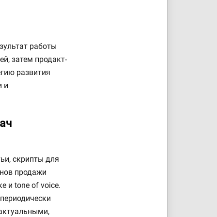
езультат работы
й, затем продакт-
егию развития
и и
дач
тьи, скрипты для
анов продажи
и tone of voice.
 периодически
актуальными,