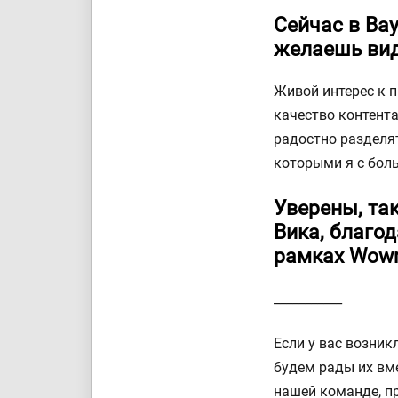
Сейчас в Вау
желаешь вид
Живой интерес к п
качество контента
радостно разделя
которыми я с бол
Уверены, та
Вика, благо
рамках Wow
___________
Если у вас возник
будем рады их вме
нашей команде, п