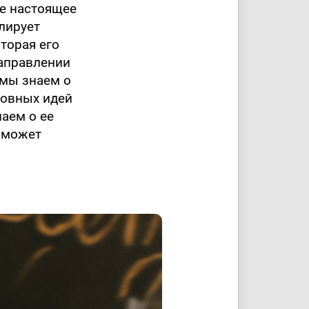
ое настоящее
слирует
торая его
направлении
 мы знаем о
новных идей
аем о ее
у может