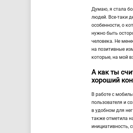
Думаю, я стала б
людей. Все-таки д
особенности, о ко
нужно быть осторо
человека. Не мене
на позитивные из
которые, на мой в
А как ты сч
хороший кон
В работе с мобил
пользователя и со
в удобном для нег
также отметила н
инициативность, 