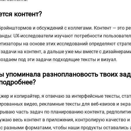
ется контент?
брэйнштормов и обсуждений с коллегами. Контент — это р
нды: UX-исследователи изучают потребности пользователе
тизаторы на основе этих исследований определяют страт
 задачи на контент, а дальше уже мы вместе с дизайнерам
оздаем под эти задачи подходящие тексты и визуал.
ты упоминала разноплановость твоих за
подробнее?
жер и копирайтер, я отвечаю за интерфейсные тексты, ста
ированных видео, рекламные тексты для веб-квизов и экр
рываю часть задач по планированию контента, редполитике 
ружаю весь контент в приложения, контролирую качество и
с разными форматами, чтобы наши продукты оставались 