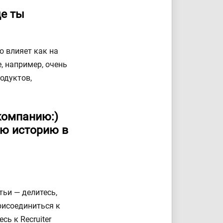
ще ты
о влияет как на
, например, очень
одуктов,
 компанию:)
ую историю в
тьи — делитесь,
рисоединиться к
сь к Recruiter