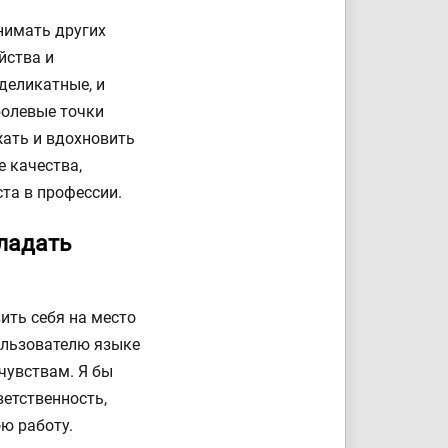
нимать других
йства и
деликатные, и
 болевые точки
жать и вдохновить
 качества,
ста в профессии.
ладать
ить себя на место
пользователю языке
чувствам. Я бы
етственность,
ою работу.