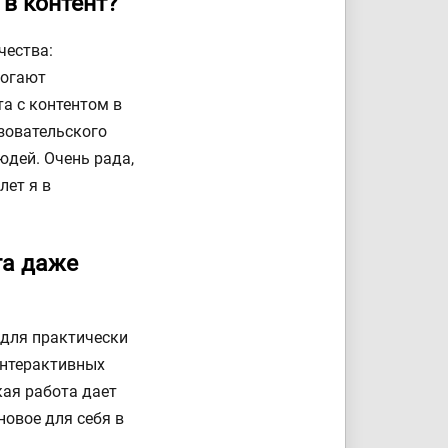
 в контент?
чества:
могают
та с контентом в
ьзовательского
юдей. Очень рада,
лет я в
та даже
е для практически
интерактивных
кая работа дает
новое для себя в